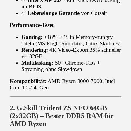
✅
Intel XMP 2.0
– Ein-Klick-Overclocking
im BIOS
✅
Lebenslange Garantie
von Corsair
Performance-Tests:
Gaming:
+18% FPS in Memory-hungry
Titeln (MS Flight Simulator, Cities Skylines)
Rendering:
4K Video-Export 35% schneller
vs. 32GB
Multitasking:
50+ Chrome-Tabs +
Streaming ohne Slowdown
Kompatibilität:
AMD Ryzen 3000-7000, Intel
Core 10.-14. Gen
2. G.Skill Trident Z5 NEO 64GB
(2x32GB) – Bester DDR5 RAM für
AMD Ryzen