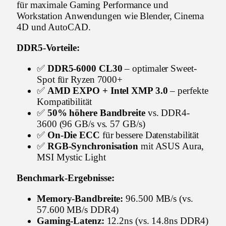
für maximale Gaming Performance und
Workstation Anwendungen wie Blender, Cinema
4D und AutoCAD.
DDR5-Vorteile:
✅
DDR5-6000 CL30
– optimaler Sweet-
Spot für Ryzen 7000+
✅
AMD EXPO + Intel XMP 3.0
– perfekte
Kompatibilität
✅
50% höhere Bandbreite
vs. DDR4-
3600 (96 GB/s vs. 57 GB/s)
✅
On-Die ECC
für bessere Datenstabilität
✅
RGB-Synchronisation
mit ASUS Aura,
MSI Mystic Light
Benchmark-Ergebnisse:
Memory-Bandbreite:
96.500 MB/s (vs.
57.600 MB/s DDR4)
Gaming-Latenz:
12.2ns (vs. 14.8ns DDR4)