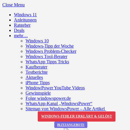
Close Menu
Windows 11
Anleitungen
Ratgeber
Deals
mehr…
Windows 10
Windows-Tipp der Woche
Windows Problem-Checker
Windows Tool-Berater
WhatsApp Tipps Tricks
Kaufberater
Testberichte
Aktuelles
iPhone Tipps
WindowPower YouTube Videos
Gewinnspiele
Folge windowspower.de
WhatsApp-Kanal „WindowsPower“
Sitemap von WindowsPower – Alle Artikel
WINDOWS-FEHLER ERKLÄRT & GELÖST
BLITZANGEBOTE