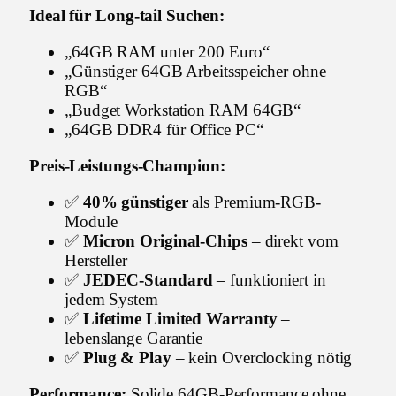
Ideal für Long-tail Suchen:
„64GB RAM unter 200 Euro“
„Günstiger 64GB Arbeitsspeicher ohne
RGB“
„Budget Workstation RAM 64GB“
„64GB DDR4 für Office PC“
Preis-Leistungs-Champion:
✅
40% günstiger
als Premium-RGB-
Module
✅
Micron Original-Chips
– direkt vom
Hersteller
✅
JEDEC-Standard
– funktioniert in
jedem System
✅
Lifetime Limited Warranty
–
lebenslange Garantie
✅
Plug & Play
– kein Overclocking nötig
Performance:
Solide 64GB-Performance ohne