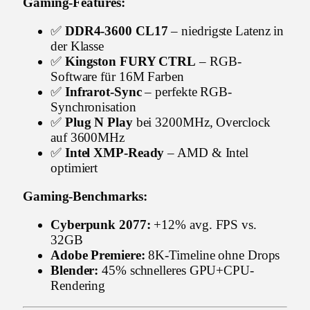
Gaming-Features:
✅
DDR4-3600 CL17
– niedrigste Latenz in
der Klasse
✅
Kingston FURY CTRL
– RGB-
Software für 16M Farben
✅
Infrarot-Sync
– perfekte RGB-
Synchronisation
✅
Plug N Play
bei 3200MHz, Overclock
auf 3600MHz
✅
Intel XMP-Ready
– AMD & Intel
optimiert
Gaming-Benchmarks:
Cyberpunk 2077:
+12% avg. FPS vs.
32GB
Adobe Premiere:
8K-Timeline ohne Drops
Blender:
45% schnelleres GPU+CPU-
Rendering