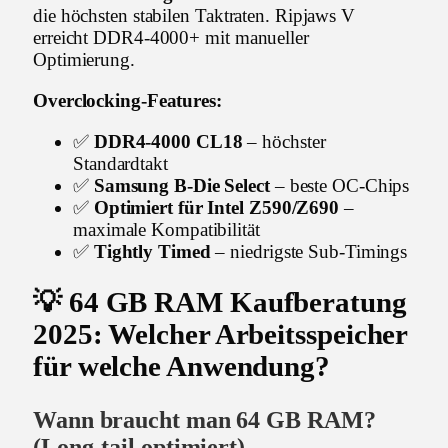
die höchsten stabilen Taktraten. Ripjaws V
erreicht DDR4-4000+ mit manueller
Optimierung.
Overclocking-Features:
✅
DDR4-4000 CL18
– höchster
Standardtakt
✅
Samsung B-Die Select
– beste OC-Chips
✅
Optimiert für Intel Z590/Z690
–
maximale Kompatibilität
✅
Tightly Timed
– niedrigste Sub-Timings
💡 64 GB RAM Kaufberatung
2025: Welcher Arbeitsspeicher
für welche Anwendung?
Wann braucht man 64 GB RAM?
(Long-tail optimiert)