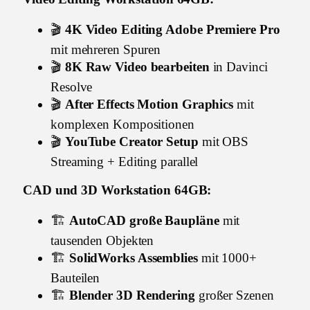
🎬
4K Video Editing Adobe Premiere Pro
mit mehreren Spuren
🎬
8K Raw Video bearbeiten
in Davinci
Resolve
🎬
After Effects Motion Graphics
mit
komplexen Kompositionen
🎬
YouTube Creator Setup
mit OBS
Streaming + Editing parallel
CAD und 3D Workstation 64GB:
🏗️
AutoCAD große Baupläne
mit
tausenden Objekten
🏗️
SolidWorks Assemblies
mit 1000+
Bauteilen
🏗️
Blender 3D Rendering
großer Szenen