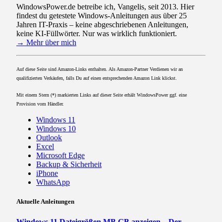
WindowsPower.de betreibe ich, Vangelis, seit 2013. Hier
findest du getestete Windows-Anleitungen aus über 25
Jahren IT-Praxis – keine abgeschriebenen Anleitungen,
keine KI-Füllwörter. Nur was wirklich funktioniert.
→ Mehr über mich
Auf diese Seite sind Amazon-Links enthalten. Als Amazon-Partner Verdienen wir an
qualifizierten Verkäufen, falls Du auf einen entsprechenden Amazon Link klickst.
Mit einem Stern (*) markierten Links auf dieser Seite erhält WindowsPower ggf. eine
Provision vom Händler.
Windows 11
Windows 10
Outlook
Excel
Microsoft Edge
Backup & Sicherheit
iPhone
WhatsApp
Aktuelle Anleitungen
Windows 11 Dateigrößen MB GB anzeigen – Der