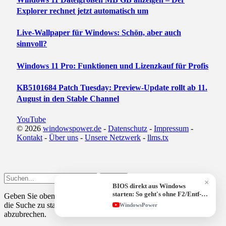
Explorer rechnet jetzt automatisch um
Live-Wallpaper für Windows: Schön, aber auch
sinnvoll?
Windows 11 Pro: Funktionen und Lizenzkauf für Profis
KB5101684 Patch Tuesday: Preview-Update rollt ab 11.
August in den Stable Channel
YouTube
© 2026
windowspower.de
-
Datenschutz
-
Impressum
-
Kontakt
-
Über uns
-
Unsere Netzwerk
-
llms.tx
Submit
×
BIOS direkt aus Windows
starten: So geht's ohne F2/Entf-
Geben Sie oben einen Suchbegriff ein und drücken Sie
Enter
, um
Taste!
die Suche zu starten. Drücken Sie
Esc
, um den Vorgang
WindowsPower
abzubrechen.