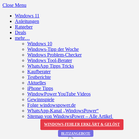
Close Menu
Windows 11
Anleitungen
Ratgeber
Deals
mehr…
Windows 10
Windows-Tipp der Woche
Windows Problem-Checker
Windows Tool-Berater
WhatsApp Tipps Tricks
Kaufberater
Testberichte
Aktuelles
iPhone Tipps
WindowPower YouTube Videos
Gewinnspiele
Folge windowspower.de
WhatsApp-Kanal „WindowsPower“
Sitemap von WindowsPower – Alle Artikel
WINDOWS-FEHLER ERKLÄRT & GELÖST
BLITZANGEBOTE