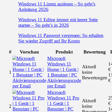
Windows 11 Lizenz auslesen – So geht’s
Anleitung 2026
Windows 11 Editor immer mit leerer Seite
starten – So geht’s in 2026
Windows 11 Passwort vergessen: So erhalten
Sie wieder Zugriff auf Ihr Konto
#
Vorschau
Produkt
Bewertung
Microsoft
Windows 11
1
Aktuell
Home | 1 Gerät |
€
1
keine
1 Benutzer | PC
1
Bewertungen
Aktivierungscode
€
per Email
Microsoft
Windows 11 Pro
2
Aktuell
| 1 Gerät | 1
€
2
keine
Benutzer | PC
1
Bewertungen