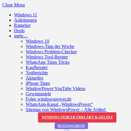
Close Menu
Windows 11
Anleitungen
Ratgeber
Deals
mehr…
Windows 10
Windows-Tipp der Woche
Windows Problem-Checker
Windows Tool-Berater
WhatsApp Tipps Tricks
Kaufberater
Testberichte
Aktuelles
iPhone Tipps
WindowPower YouTube Videos
Gewinnspiele
Folge windowspower.de
WhatsApp-Kanal „WindowsPower“
Sitemap von WindowsPower – Alle Artikel
WINDOWS-FEHLER ERKLÄRT & GELÖST
BLITZANGEBOTE