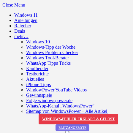
Close Menu
Windows 11
Anleitungen
Ratgeber
Deals
mehr…
Windows 10
Windows-Tipp der Woche
Windows Problem-Checker
Windows Tool-Berater
WhatsApp Tipps Tricks
Kaufberater
Testberichte
Aktuelles
iPhone Tipps
WindowPower YouTube Videos
Gewinnspiele
Folge windowspower.de
WhatsApp-Kanal „WindowsPower“
Sitemap von WindowsPower – Alle Artikel
WINDOWS-FEHLER ERKLÄRT & GELÖST
BLITZANGEBOTE