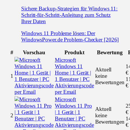
Sichere Backup-Strategien für Windows 11:
Schritt-für-Schritt-Anleitung zum Schutz
Ihrer Daten
Windows 11 Probleme lösen: Der
WindowsPower.de Problem-Checker [2026]
#
Vorschau
Produkt
Bewertung
Microsoft
Windows 11
1
Aktuell
Home | 1 Gerät |
€
1
keine
1 Benutzer | PC
1
Bewertungen
Aktivierungscode
€
per Email
Microsoft
Windows 11 Pro
2
Aktuell
| 1 Gerät | 1
€
2
keine
Benutzer | PC
1
Bewertungen
Aktivierungscode
€