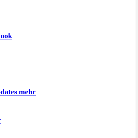
look
pdates mehr
r