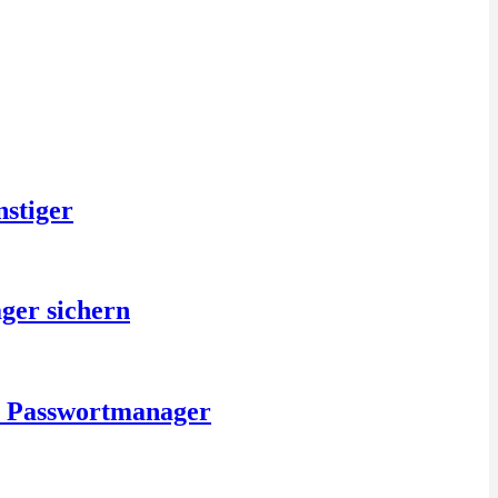
nstiger
ger sichern
is Passwortmanager