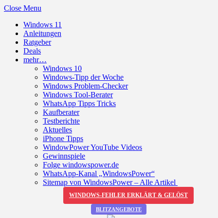
Close Menu
Windows 11
Anleitungen
Ratgeber
Deals
mehr…
Windows 10
Windows-Tipp der Woche
Windows Problem-Checker
Windows Tool-Berater
WhatsApp Tipps Tricks
Kaufberater
Testberichte
Aktuelles
iPhone Tipps
WindowPower YouTube Videos
Gewinnspiele
Folge windowspower.de
WhatsApp-Kanal „WindowsPower“
Sitemap von WindowsPower – Alle Artikel
WINDOWS-FEHLER ERKLÄRT & GELÖST
BLITZANGEBOTE