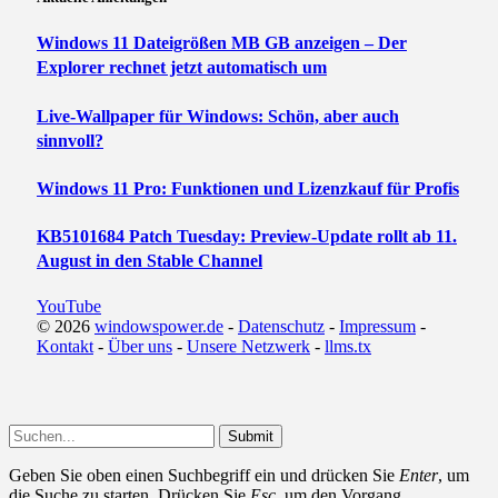
Windows 11 Dateigrößen MB GB anzeigen – Der
Explorer rechnet jetzt automatisch um
Live-Wallpaper für Windows: Schön, aber auch
sinnvoll?
Windows 11 Pro: Funktionen und Lizenzkauf für Profis
KB5101684 Patch Tuesday: Preview-Update rollt ab 11.
August in den Stable Channel
YouTube
© 2026
windowspower.de
-
Datenschutz
-
Impressum
-
Kontakt
-
Über uns
-
Unsere Netzwerk
-
llms.tx
Submit
Geben Sie oben einen Suchbegriff ein und drücken Sie
Enter
, um
die Suche zu starten. Drücken Sie
Esc
, um den Vorgang