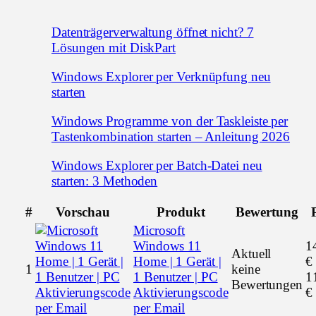
Datenträgerverwaltung öffnet nicht? 7
Lösungen mit DiskPart
Windows Explorer per Verknüpfung neu
starten
Windows Programme von der Taskleiste per
Tastenkombination starten – Anleitung 2026
Windows Explorer per Batch-Datei neu
starten: 3 Methoden
#
Vorschau
Produkt
Bewertung
Microsoft
Windows 11
1
Aktuell
Home | 1 Gerät |
€
1
keine
1 Benutzer | PC
1
Bewertungen
Aktivierungscode
€
per Email