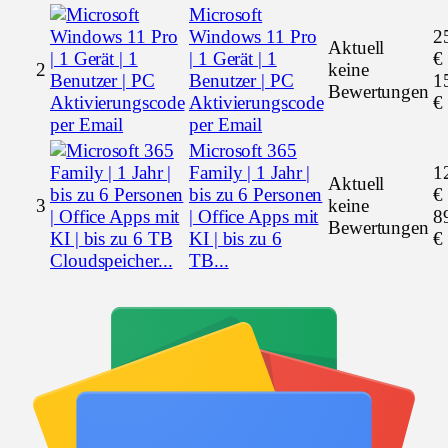
Microsoft
Windows 11 Pro
2
Aktuell
| 1 Gerät | 1
€
2
keine
Benutzer | PC
1
Bewertungen
Aktivierungscode
€
per Email
Microsoft 365
Family | 1 Jahr |
1
Aktuell
bis zu 6 Personen
€
3
keine
| Office Apps mit
8
Bewertungen
KI | bis zu 6
€
TB...