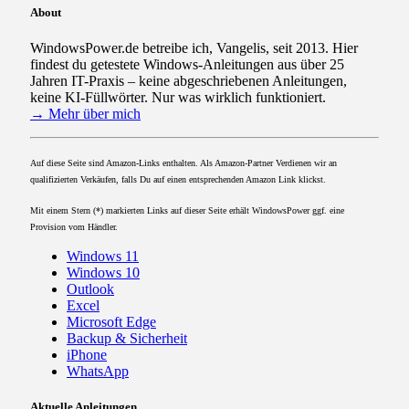
About
WindowsPower.de betreibe ich, Vangelis, seit 2013. Hier
findest du getestete Windows-Anleitungen aus über 25
Jahren IT-Praxis – keine abgeschriebenen Anleitungen,
keine KI-Füllwörter. Nur was wirklich funktioniert.
→ Mehr über mich
Auf diese Seite sind Amazon-Links enthalten. Als Amazon-Partner Verdienen wir an
qualifizierten Verkäufen, falls Du auf einen entsprechenden Amazon Link klickst.
Mit einem Stern (*) markierten Links auf dieser Seite erhält WindowsPower ggf. eine
Provision vom Händler.
Windows 11
Windows 10
Outlook
Excel
Microsoft Edge
Backup & Sicherheit
iPhone
WhatsApp
Aktuelle Anleitungen