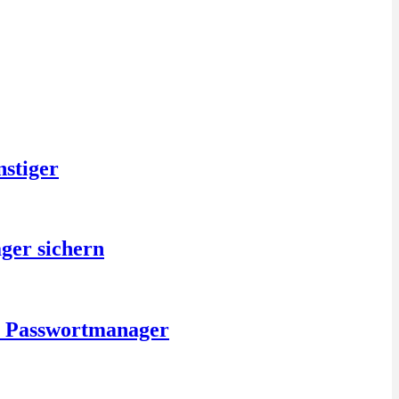
nstiger
ger sichern
is Passwortmanager