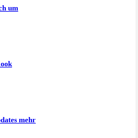
sch um
look
pdates mehr