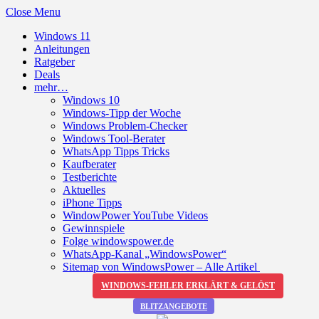
Close Menu
Windows 11
Anleitungen
Ratgeber
Deals
mehr…
Windows 10
Windows-Tipp der Woche
Windows Problem-Checker
Windows Tool-Berater
WhatsApp Tipps Tricks
Kaufberater
Testberichte
Aktuelles
iPhone Tipps
WindowPower YouTube Videos
Gewinnspiele
Folge windowspower.de
WhatsApp-Kanal „WindowsPower“
Sitemap von WindowsPower – Alle Artikel
WINDOWS-FEHLER ERKLÄRT & GELÖST
BLITZANGEBOTE