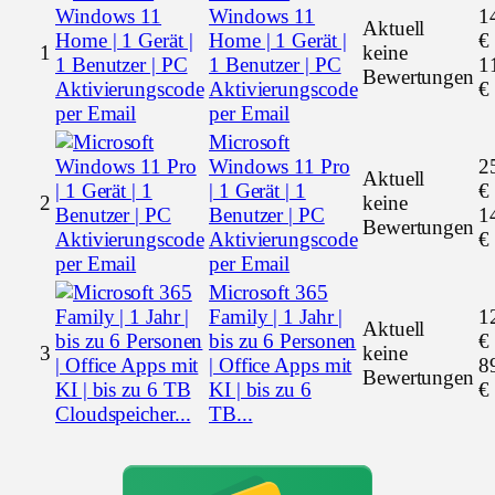
Windows 11
1
Aktuell
Home | 1 Gerät |
€
1
keine
1 Benutzer | PC
1
Bewertungen
Aktivierungscode
€
per Email
Microsoft
Windows 11 Pro
2
Aktuell
| 1 Gerät | 1
€
2
keine
Benutzer | PC
1
Bewertungen
Aktivierungscode
€
per Email
Microsoft 365
Family | 1 Jahr |
1
Aktuell
bis zu 6 Personen
€
3
keine
| Office Apps mit
8
Bewertungen
KI | bis zu 6
€
TB...