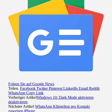
Folgen Sie auf Google News
Teilen.
Facebook
Twitter
Pinterest
LinkedIn
Email
Reddit
WhatsApp
Copy Link
Vorheriger Artikel
Windows 10: Dark Mode aktivieren
deaktivieren
Nächster Artikel
WhatsApp Klingelton pro Kontakt
zuweisen iPhone