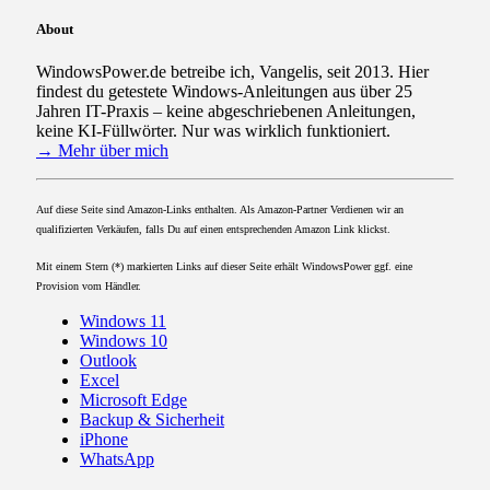
About
WindowsPower.de betreibe ich, Vangelis, seit 2013. Hier
findest du getestete Windows-Anleitungen aus über 25
Jahren IT-Praxis – keine abgeschriebenen Anleitungen,
keine KI-Füllwörter. Nur was wirklich funktioniert.
→ Mehr über mich
Auf diese Seite sind Amazon-Links enthalten. Als Amazon-Partner Verdienen wir an
qualifizierten Verkäufen, falls Du auf einen entsprechenden Amazon Link klickst.
Mit einem Stern (*) markierten Links auf dieser Seite erhält WindowsPower ggf. eine
Provision vom Händler.
Windows 11
Windows 10
Outlook
Excel
Microsoft Edge
Backup & Sicherheit
iPhone
WhatsApp