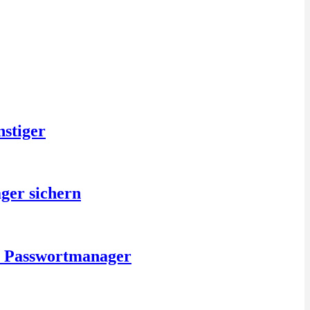
nstiger
ger sichern
is Passwortmanager