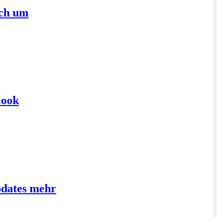
sch um
look
pdates mehr