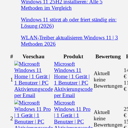
Windows 11 25H2 installieren: Alle 5
Methoden im Vergleich
Windows 11 stürzt ab oder friert ständig ein:
Lösung (2026)
WLAN-Treiber aktualisieren Windows 11 | 3
Methoden 2026
#
Vorschau
Produkt
Bewertung
Microsoft
Windows 11
1
Aktuell
Home | 1 Gerät |
€
1
keine
1 Benutzer | PC
1
Bewertungen
Aktivierungscode
€
per Email
Microsoft
Windows 11 Pro
2
Aktuell
| 1 Gerät | 1
€
2
keine
Benutzer | PC
1
Bewertungen
Aktivierungscode
€