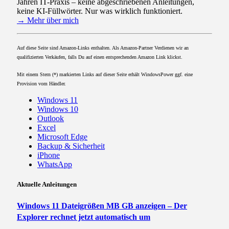
Jahren IT-Praxis – keine abgeschriebenen Anleitungen,
keine KI-Füllwörter. Nur was wirklich funktioniert.
→ Mehr über mich
Auf diese Seite sind Amazon-Links enthalten. Als Amazon-Partner Verdienen wir an
qualifizierten Verkäufen, falls Du auf einen entsprechenden Amazon Link klickst.
Mit einem Stern (*) markierten Links auf dieser Seite erhält WindowsPower ggf. eine
Provision vom Händler.
Windows 11
Windows 10
Outlook
Excel
Microsoft Edge
Backup & Sicherheit
iPhone
WhatsApp
Aktuelle Anleitungen
Windows 11 Dateigrößen MB GB anzeigen – Der
Explorer rechnet jetzt automatisch um