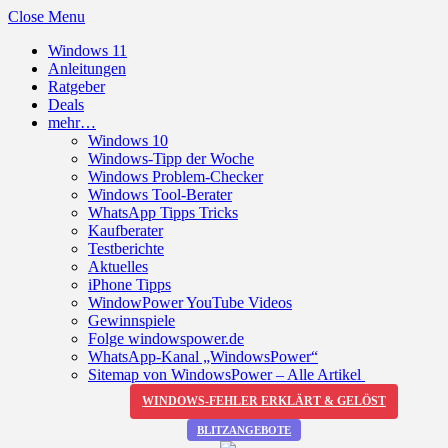
Close Menu
Windows 11
Anleitungen
Ratgeber
Deals
mehr…
Windows 10
Windows-Tipp der Woche
Windows Problem-Checker
Windows Tool-Berater
WhatsApp Tipps Tricks
Kaufberater
Testberichte
Aktuelles
iPhone Tipps
WindowPower YouTube Videos
Gewinnspiele
Folge windowspower.de
WhatsApp-Kanal „WindowsPower“
Sitemap von WindowsPower – Alle Artikel
WINDOWS-FEHLER ERKLÄRT & GELÖST
BLITZANGEBOTE