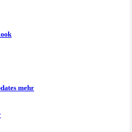
look
pdates mehr
r