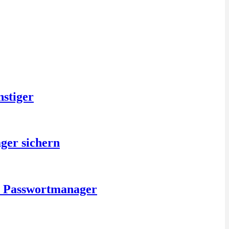
nstiger
ger sichern
is Passwortmanager