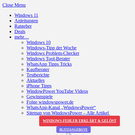
Close Menu
Windows 11
Anleitungen
Ratgeber
Deals
mehr…
Windows 10
Windows-Tipp der Woche
Windows Problem-Checker
Windows Tool-Berater
WhatsApp Tipps Tricks
Kaufberater
Testberichte
Aktuelles
iPhone Tipps
WindowPower YouTube Videos
Gewinnspiele
Folge windowspower.de
WhatsApp-Kanal „WindowsPower“
Sitemap von WindowsPower – Alle Artikel
WINDOWS-FEHLER ERKLÄRT & GELÖST
BLITZANGEBOTE