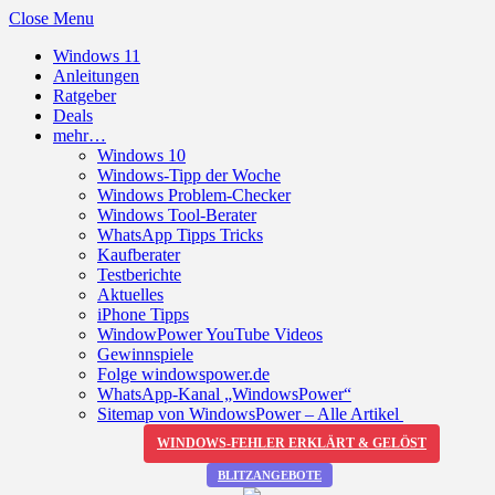
Close Menu
Windows 11
Anleitungen
Ratgeber
Deals
mehr…
Windows 10
Windows-Tipp der Woche
Windows Problem-Checker
Windows Tool-Berater
WhatsApp Tipps Tricks
Kaufberater
Testberichte
Aktuelles
iPhone Tipps
WindowPower YouTube Videos
Gewinnspiele
Folge windowspower.de
WhatsApp-Kanal „WindowsPower“
Sitemap von WindowsPower – Alle Artikel
WINDOWS-FEHLER ERKLÄRT & GELÖST
BLITZANGEBOTE