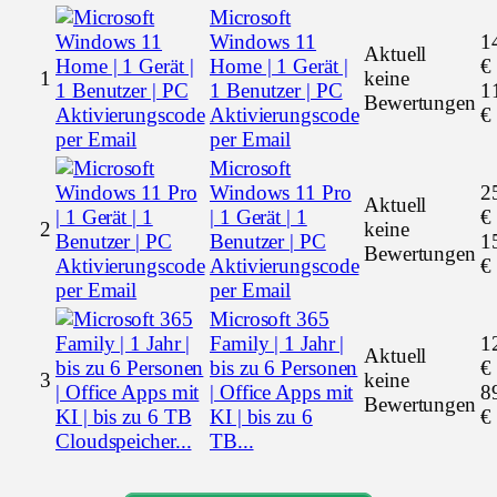
Microsoft
Windows 11
1
Aktuell
Home | 1 Gerät |
€
1
keine
1 Benutzer | PC
1
Bewertungen
Aktivierungscode
€
per Email
Microsoft
Windows 11 Pro
2
Aktuell
| 1 Gerät | 1
€
2
keine
Benutzer | PC
1
Bewertungen
Aktivierungscode
€
per Email
Microsoft 365
Family | 1 Jahr |
1
Aktuell
bis zu 6 Personen
€
3
keine
| Office Apps mit
8
Bewertungen
KI | bis zu 6
€
TB...