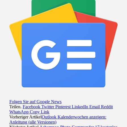
Folgen Sie auf Google News
Teilen.
Facebook
Twitter
Pinterest
LinkedIn
Email
Reddit
WhatsApp
Copy Link
Vorheriger Artikel
Outlook Kalenderwochen anzeigen:
Anleitung (alle Versionen)