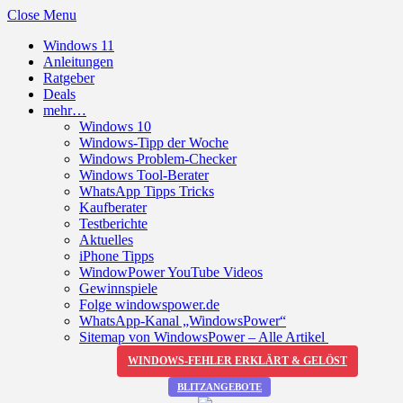
Close Menu
Windows 11
Anleitungen
Ratgeber
Deals
mehr…
Windows 10
Windows-Tipp der Woche
Windows Problem-Checker
Windows Tool-Berater
WhatsApp Tipps Tricks
Kaufberater
Testberichte
Aktuelles
iPhone Tipps
WindowPower YouTube Videos
Gewinnspiele
Folge windowspower.de
WhatsApp-Kanal „WindowsPower“
Sitemap von WindowsPower – Alle Artikel
WINDOWS-FEHLER ERKLÄRT & GELÖST
BLITZANGEBOTE